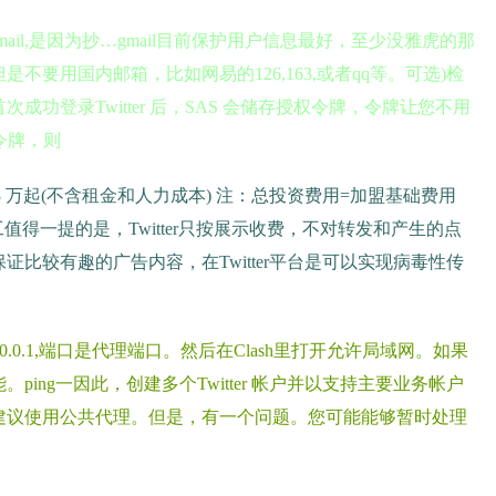
gmail,是因为抄…gmail目前保护用户信息最好，至少没雅虎的那
要用国内邮箱，比如网易的126,163,或者qq等。可选)检
功登录Twitter 后，SAS 会储存授权令牌，令牌让您不用
权令牌，则
资费用32.3 万起(不含租金和人力成本) 注：总投资费用=加盟基础费用
得一提的是，Twitter只按展示收费，不对转发和产生的点
比较有趣的广告内容，在Twitter平台是可以实现病毒性传
.0.0.1,端口是代理端口。然后在Clash里打开允许局域网。如果
ing一因此，创建多个Twitter 帐户并以支持主要业务帐户
建议使用公共代理。但是，有一个问题。您可能能够暂时处理