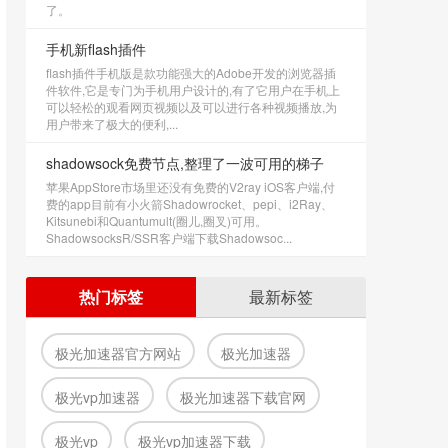
了。
手机新flash插件
flash插件手机版是款功能强大的Adobe开发的浏览器插
件软件,它是专门为手机用户设计的,有了它用户在手机上
可以轻松的观看网页视频以及可以进行各种视频播放,为
用户带来了极大的便利,...
shadowsock免费节点,整理了一波可用的梯子
苹果AppStore市场里还没有免费的V2ray iOS客户端,付
费的app目前有小火箭Shadowrocket、pepi、i2Ray、
Kitsunebi和Quantumult(圈儿,圈叉)可用。
ShadowsocksR/SSR客户端下载Shadowsoc...
热门标签
最新标签
极光加速器官方网站
极光加速器
极光vp加速器
极光加速器下载官网
极光vp
极光vp加速器下载