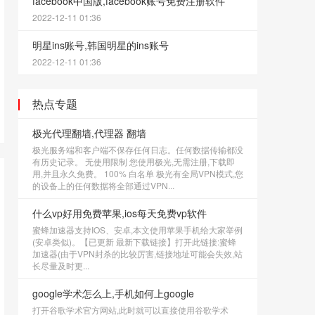
facebook中国版,facebook账号免费注册软件
2022-12-11 01:36
明星ins账号,韩国明星的ins账号
2022-12-11 01:36
热点专题
极光代理翻墙,代理器 翻墙
极光服务端和客户端不保存任何日志。任何数据传输都没
有历史记录。 无使用限制 您使用极光,无需注册,下载即
用,并且永久免费。 100% 白名单 极光有全局VPN模式,您
的设备上的任何数据将全部通过VPN...
什么vp好用免费苹果,ios每天免费vp软件
蜜蜂加速器支持IOS、安卓,本文使用苹果手机给大家举例
(安卓类似)。【已更新 最新下载链接】打开此链接:蜜蜂
加速器(由于VPN封杀的比较厉害,链接地址可能会失效,站
长尽量及时更...
google学术怎么上,手机如何上google
打开谷歌学术官方网站,此时就可以直接使用谷歌学术