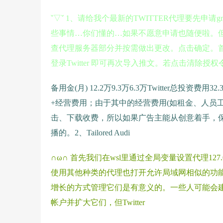
ˇ▽ˇ 1、请给我个最新的TWITTER代理要先申请
些事情…你们懂的…如果不愿意申请也随便啦。但是不
查代理服务器部分并按需做出更改。点击确定。首次成
登录Twitter 即可再次导入推文。若点击清除授
备用金(月) 12.2万9.3万6.3万Twitter总投
+经营费用；由于其中的经营费用(如租金、人员工值
击、下载收费，所以如果广告主能从创意着手，保证
播的。2、Tailored Audi
∩ω∩ 首先我们在wsl里通过全局变量设置代理127
使用其他种类的代理也打开允许局域网相似的功能。p
增长的方式管理它们是有意义的。一些人可能会
帐户并扩大它们，但Twitter