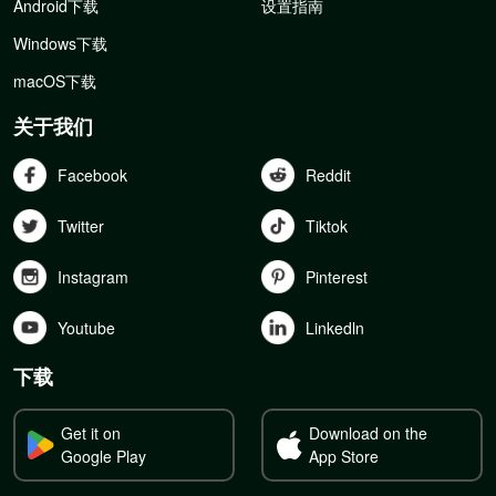
Android下载
设置指南
Windows下载
macOS下载
关于我们
Facebook
Reddit
Twitter
Tiktok
Instagram
Pinterest
Youtube
Linkedln
下载
Get it on
Download on the
Google Play
App Store