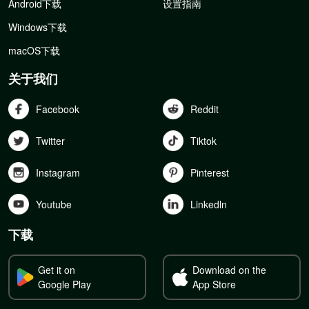
Android下载
设置指南
Windows下载
macOS下载
关于我们
Facebook
Reddit
Twitter
Tiktok
Instagram
Pinterest
Youtube
Linkedln
下载
Get it on
Download on the
Google Play
App Store