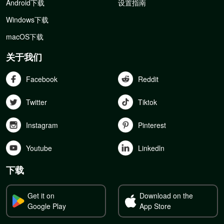
Android下载
设置指南
Windows下载
macOS下载
关于我们
Facebook
Reddit
Twitter
Tiktok
Instagram
Pinterest
Youtube
Linkedln
下载
Get it on
Download on the
Google Play
App Store